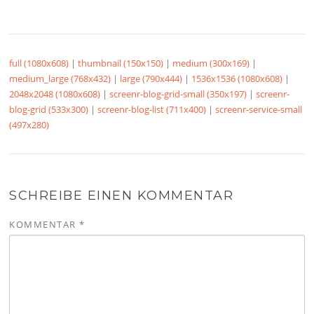
full (1080x608)
|
thumbnail (150x150)
|
medium (300x169)
|
medium_large (768x432)
|
large (790x444)
|
1536x1536 (1080x608)
|
2048x2048 (1080x608)
|
screenr-blog-grid-small (350x197)
|
screenr-
blog-grid (533x300)
|
screenr-blog-list (711x400)
|
screenr-service-small
(497x280)
SCHREIBE EINEN KOMMENTAR
KOMMENTAR
*