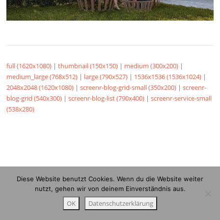
full (1620x1080)
|
thumbnail (150x150)
|
medium (300x200)
|
medium_large (768x512)
|
large (790x527)
|
1536x1536 (1536x1024)
|
2048x2048 (1620x1080)
|
screenr-blog-grid-small (350x200)
|
screenr-
blog-grid (540x300)
|
screenr-blog-list (790x400)
|
screenr-service-small
(538x280)
Diese Website benutzt Cookies. Wenn du die Website weiter
nutzt, gehen wir von deinem Einverständnis aus.
OK
Datenschutzerklärung