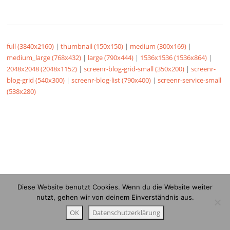
full (3840x2160)
|
thumbnail (150x150)
|
medium (300x169)
|
medium_large (768x432)
|
large (790x444)
|
1536x1536 (1536x864)
|
2048x2048 (2048x1152)
|
screenr-blog-grid-small (350x200)
|
screenr-
blog-grid (540x300)
|
screenr-blog-list (790x400)
|
screenr-service-small
(538x280)
Diese Website benutzt Cookies. Wenn du die Website weiter
nutzt, gehen wir von deinem Einverständnis aus.
OK
Datenschutzerklärung