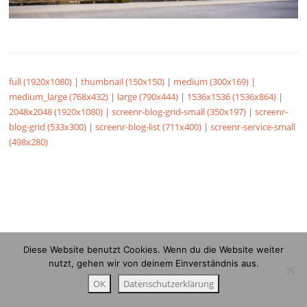
full (1920x1080)
|
thumbnail (150x150)
|
medium (300x169)
|
medium_large (768x432)
|
large (790x444)
|
1536x1536 (1536x864)
|
2048x2048 (1920x1080)
|
screenr-blog-grid-small (350x197)
|
screenr-
blog-grid (533x300)
|
screenr-blog-list (711x400)
|
screenr-service-small
(498x280)
Diese Website benutzt Cookies. Wenn du die Website weiter
nutzt, gehen wir von deinem Einverständnis aus.
OK
Datenschutzerklärung