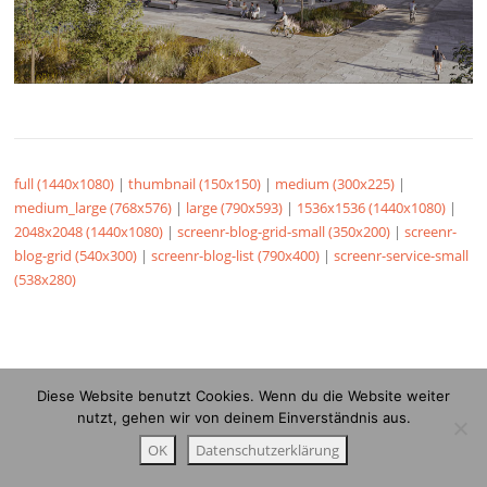
full (1440x1080)
|
thumbnail (150x150)
|
medium (300x225)
|
medium_large (768x576)
|
large (790x593)
|
1536x1536 (1440x1080)
|
2048x2048 (1440x1080)
|
screenr-blog-grid-small (350x200)
|
screenr-
blog-grid (540x300)
|
screenr-blog-list (790x400)
|
screenr-service-small
(538x280)
Diese Website benutzt Cookies. Wenn du die Website weiter
nutzt, gehen wir von deinem Einverständnis aus.
OK
Datenschutzerklärung